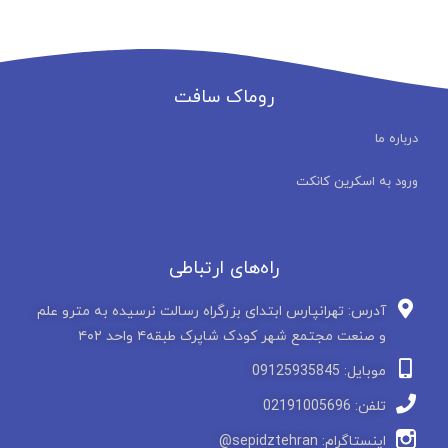
روماک سافت
درباره ما
ورود به اسکرین کانکت
راه‌های ارتباطی
آدرس: تهرانپارس ابتدای بزرگراه رسالت نرسیده به مترو علم
و صنعت مجتمع شهر کودک شاپرک طبقه۴ واحد ۴۰۲
موبایل: 09125935845
تلفن: 02191005696
اینستاگرام: sepidztehran@