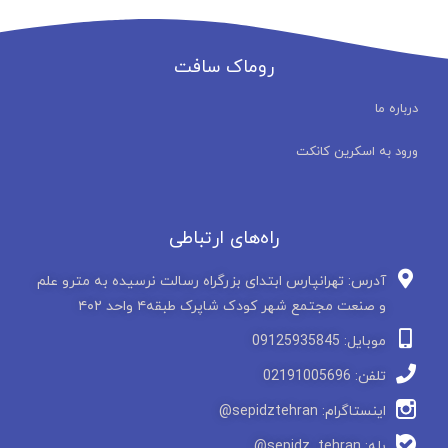
روماک سافت
درباره ما
ورود به اسکرین کانکت
راه‌های ارتباطی
آدرس: تهرانپارس ابتدای بزرگراه رسالت نرسیده به مترو علم
و صنعت مجتمع شهر کودک شاپرک طبقه۴ واحد ۴۰۲
موبایل: 09125935845
تلفن: 02191005696
اینستاگرام: sepidztehran@
بله: sepidz_tehran@